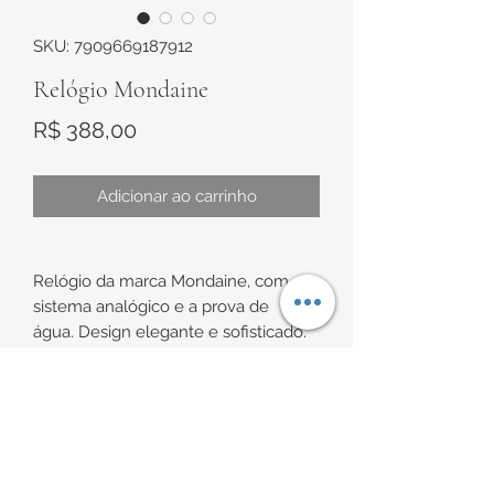
SKU: 7909669187912
Relógio Mondaine
Preço
R$ 388,00
Adicionar ao carrinho
Relógio da m
arca Mondaine, com
sistema analógico e a prova de
água. Design elegante e sofisticado.
Todo em metal com acabamento
polido.
INFORMAÇÕES DE
Caixa redonda e mostrador na cor
prateada, com marcadores na cor
ENTREGA
prateada e detalhes com aplicação