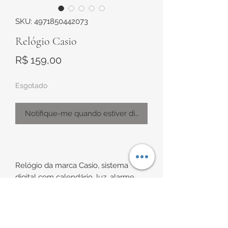
SKU: 4971850442073
Relógio Casio
Preço
R$ 159,00
Esgotado
Notifique-me quando estiver disponível
Relógio da marca Casio, sistema
digital com calendário, luz, alarme,
cronômetro, contador regressivo,
dual timer, sistema 24hs e a prova de
água.
INFORMAÇÕES DE