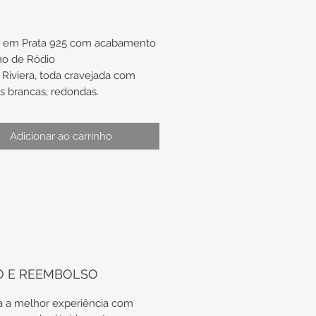
a em Prata 925 com acabamento
ho de Ródio
Riviera, toda cravejada com
as brancas, redondas.
extensor e fecho bico de
o.
Adicionar ao carrinho
:
ura de aproximadamente 2mm
 x 1,7mm altura
mento de aproximadamente
+ 3,3mm de extensor
ento total de
madamente 19,7cm
O E REEMBOLSO
 a melhor experiência com