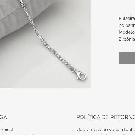
Pulseir
no ban
Modelo 
Zircôni
Possui 
papagai
Medidas
Espess
largura
Compri
16,3cm 
Comprim
aproxi
EGA
POLÍTICA DE RETORN
rreios!
Queremos que você a tenha