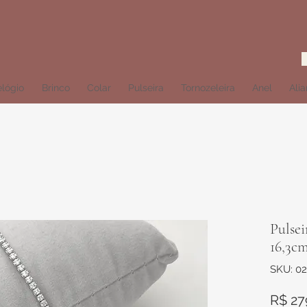
lógio
Brinco
Colar
Pulseira
Tornozeleira
Anel
Ali
Pulsei
16,3c
SKU: 0
R$ 27