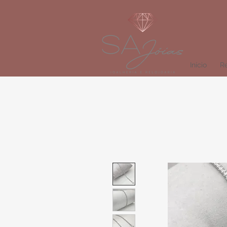
Início
Re