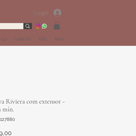
Login
ança
Linha Fé
Kids
Mais
ra Riviera com extensor -
m mín.
2127880
Preço
9,00