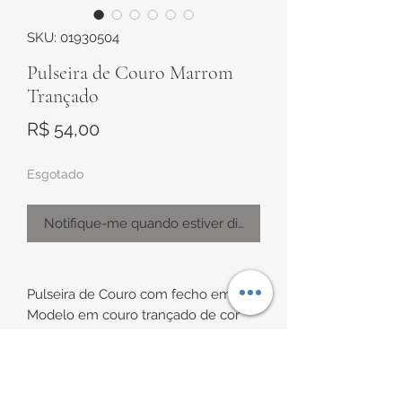
SKU: 01930504
Pulseira de Couro Marrom
Trançado
Preço
R$ 54,00
Esgotado
Notifique-me quando estiver disponível
Pulseira de Couro com fecho em aço
Modelo em couro trançado de cor
Marrom e fecho polido
Pulseira de aproximadamente 6mm
de largura