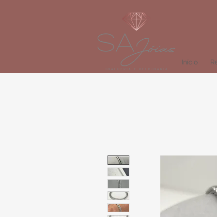
Início
Re