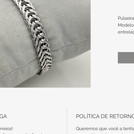
Pulseir
Modelo
entrela
Espess
Largura
Compri
19,7cm
ROIBCA
78626
7117190
EGA
POLÍTICA DE RETORN
rreios!
Queremos que você a tenha