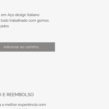
a em Aço design Italiano
 todo trabalhado com gomos
çados
ura de aproximadamente 7,3mm
 x 3mm Altura
Adicionar ao carrinho
mento de aproximadamente
C.555/18.0
0
O E REEMBOLSO
 a melhor experiência com