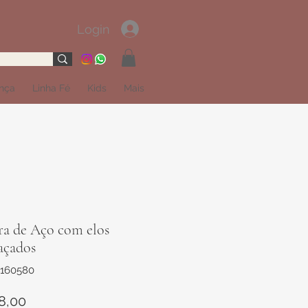
Login
ança
Linha Fé
Kids
Mais
ra de Aço com elos
açados
2160580
Preço
8,00