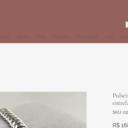
lógio
Brinco
Colar
Pulseira
Tornozeleira
Anel
Ali
Pulsei
entrel
SKU: 0
R$ 16