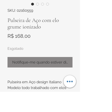
SKU: 02160559
Pulseira de Aço com elo
grume ionizado
Preço
R$ 168,00
Esgotado
Notifique-me quando estiver disponível
Pulseira em Aço design Italiano
Modelo todo trabalhado com elos
grume
Espessura de aproximadamente
9,2mm Largura x 4mm Altura