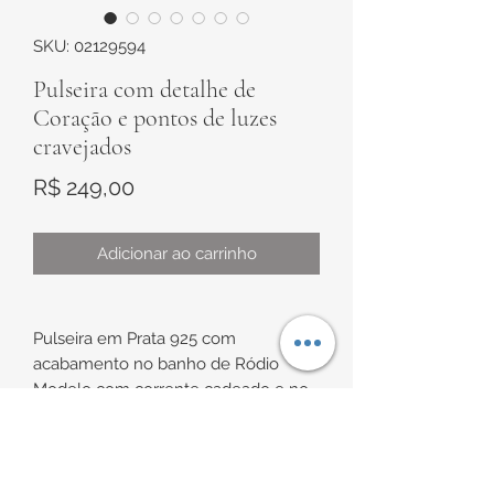
SKU: 02129594
Pulseira com detalhe de
Coração e pontos de luzes
cravejados
Preço
R$ 249,00
Adicionar ao carrinho
Pulseira em Prata 925 com
acabamento no banho de Ródio
Modelo com corrente cadeado e no
centro tem um coração todo
preenchido com micro cravações de
zircônias e três ponto de luz de cada
INFORMAÇÕES DE
lado.