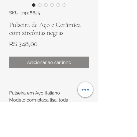
SKU: 01918625
Pulseira de Aço e Cerâmica
com zircônias negras
Preço
R$ 348,00
Adicionar ao carrinho
Pulseira em Aço Italiano
Modelo com placa lisa, toda
trabalhada e detalhe com zircônias
negras cravejadas
Possui dois fechos para uma possível
INFORMAÇÕES DE
redução prática