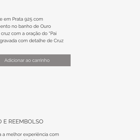
e em Prata 925 com
ento no banho de Ouro
cruz com a oração do “Pai
gravada com detalhe de Cruz
centro
Adicionar ao carrinho
:
gola de aproximadamente 26mm
mm
gola de aproximadamente 30mm
mm
MAGEM DO PINGENTE JUNTO AO
, É MERAMENTE ILUSTRATIVA.
O E REEMBOLSO
E ANÚNCIO SE REFERE À
DA APENAS DO PINGENTE.
 a melhor experiência com