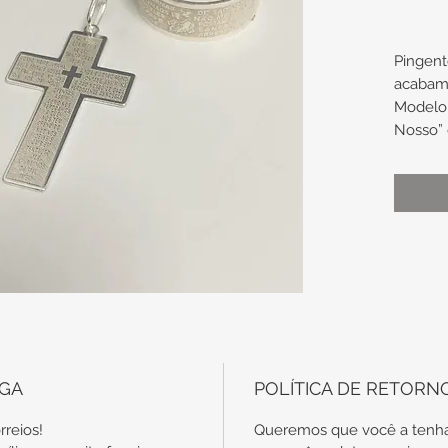
Pingent
acabam
Modelo 
Nosso” 
lisa no 
Medidas
sem ar
x 16,2
com ar
x 16,2
A I
ANEL
EGA
POLÍTICA DE RETORN
EST
VEN
rreios!
Queremos que você a tenha