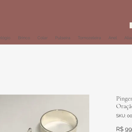
lógio
Brinco
Colar
Pulseira
Tornozeleira
Anel
Ali
Pingen
Oraçã
SKU: 0
R$ 99