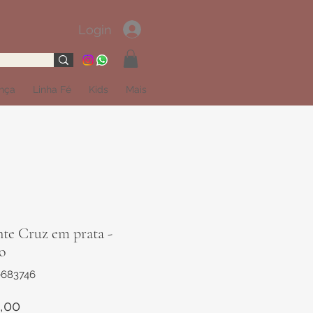
Login
ança
Linha Fé
Kids
Mais
te Cruz em prata -
o
0683746
Preço
,00