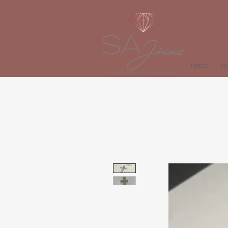
Início
Re