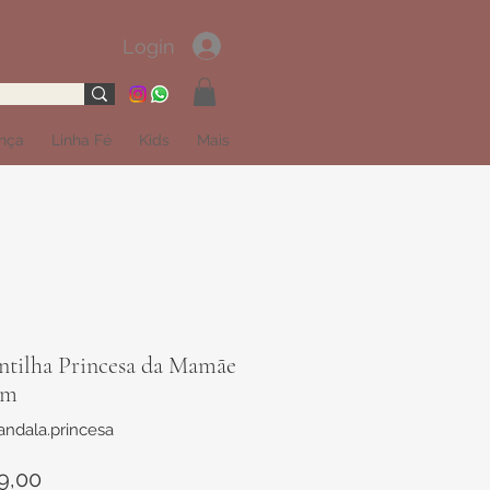
Login
ança
Linha Fé
Kids
Mais
ntilha Princesa da Mamãe
cm
ndala.princesa
Preço
9,00