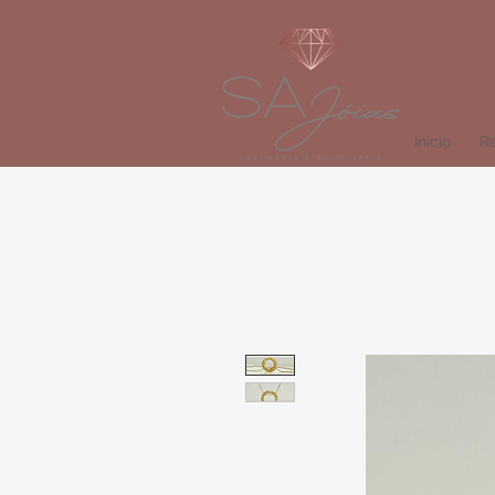
Início
Re