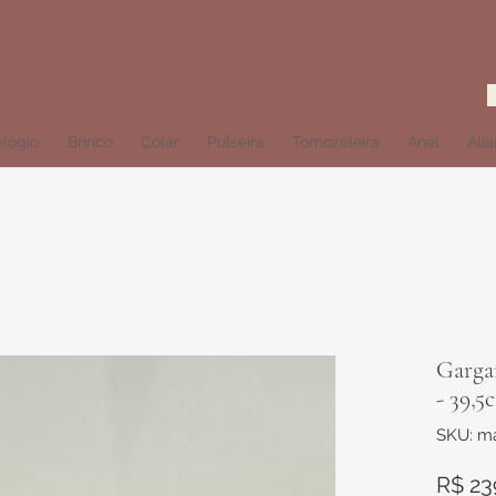
lógio
Brinco
Colar
Pulseira
Tornozeleira
Anel
Ali
Garga
- 39,5
SKU: ma
R$ 23