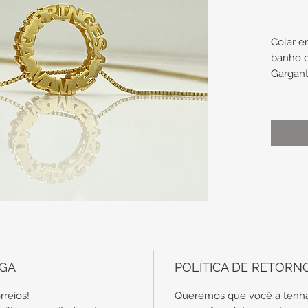
Colar 
banho 
Gargant
Pingent
acabam
Modelo 
da Mamã
face e 
palavras
Medidas
Comprim
aproxi
Mandal
EGA
POLÍTICA DE RETORN
aproxi
Mandal
rreios!
Queremos que você a tenha