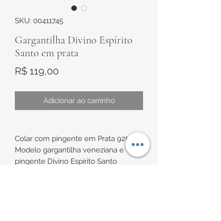
SKU: 00411745
Gargantilha Divino Espírito
Santo em prata
Preço
R$ 119,00
Adicionar ao carrinho
Colar com pingente em Prata 925
Modelo gargantilha veneziana e
pingente Divino Espírito Santo
vazado, no corte a laser
Possui extensor
INFORMAÇÕES DE
Medidas:
Comprimento de aproximadamente