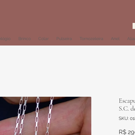
lógio
Brinco
Colar
Pulseira
Tornozeleira
Anel
Ali
Escap
S.C. d
SKU: 01
R$ 29