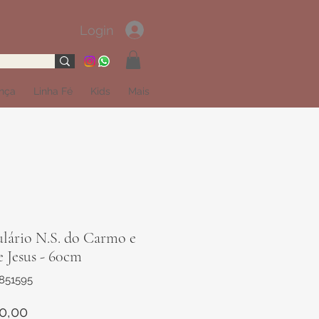
Login
ança
Linha Fé
Kids
Mais
ulário N.S. do Carmo e
e Jesus - 60cm
851595
Preço
0,00