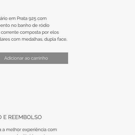
ário em Prata 925 com
ento no banho de ródio
corrente composta por elos
lares com medalhas, dupla face,
ens de Nossa Senhora do Carmo
do Coração de Jesus
Adicionar ao carrinho
:
as de aproximadamente 9mm x
mento de aproximadamente
O E REEMBOLSO
odas as nossas peças em Prata
 a melhor experiência com