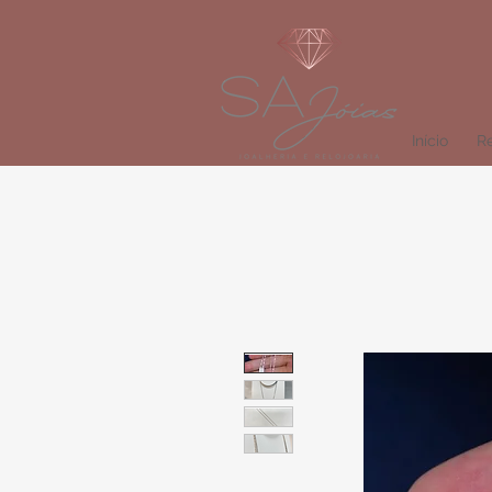
Início
Re