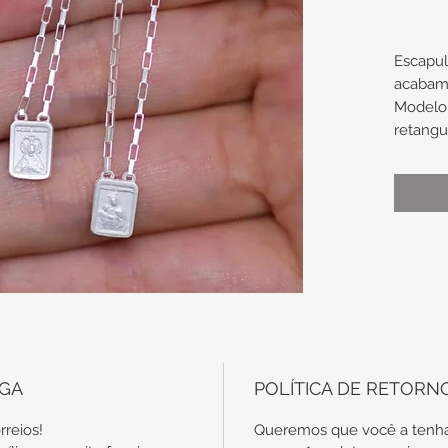
Escapul
acabam
Modelo 
retangu
e imag
e Sagra
Medidas
Medalh
6,5mm
Compri
60cm
EGA
POLÍTICA DE RETORN
Obs.: t
rreios!
Queremos que você a tenha