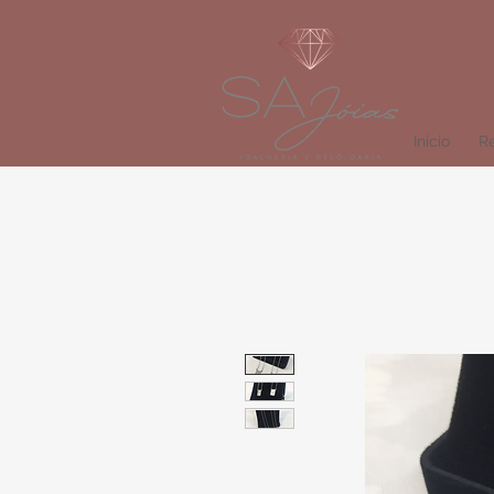
Início
Re