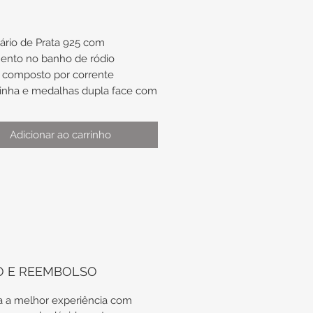
ário de Prata 925 com
ento no banho de ródio
 composto por corrente
inha e medalhas dupla face com
gens de Nossa Senhora Do
 Sagrado Coração de Jesus.
Adicionar ao carrinho
:
rimento de aproximadamente
m
lha de
ximadamente 15,6mm x 11mm
O E REEMBOLSO
odas as nossas peças em Prata
 a melhor experiência com