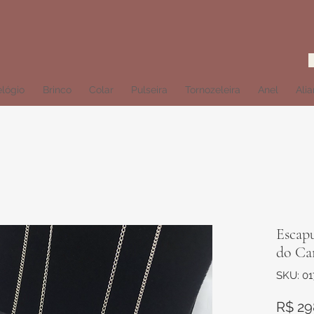
lógio
Brinco
Colar
Pulseira
Tornozeleira
Anel
Ali
Escapu
do Ca
SKU: 0
R$ 29