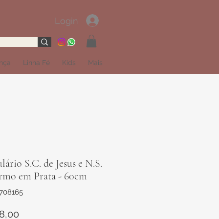
Login
ança
Linha Fé
Kids
Mais
lário S.C. de Jesus e N.S.
rmo em Prata - 60cm
1708165
Preço
8,00