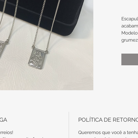
Escapul
acabam
Modelo
grumez
as ima
Carmo e
Medidas
comp
60c
meda
apro
EGA
POLÍTICA DE RETORN
Obs.: t
rreios!
Queremos que você a tenha