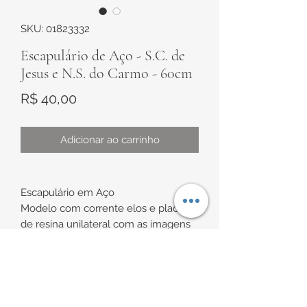
SKU: 01823332
Escapulário de Aço - S.C. de
Jesus e N.S. do Carmo - 60cm
Preço
R$ 40,00
Adicionar ao carrinho
Escapulário em Aço
Modelo com corrente elos e placas
de resina unilateral com as imagens
de Nossa Senhora Do Carmo e
Sagrado Coração de Jesus.
INFORMAÇÕES DE
Medidas:
Medalha de aproximadamente