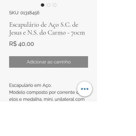
SKU: 01318456
Escapulário de Aço S.C. de
Jesus e N.S. do Carmo - 70cm
Preço
R$ 40,00
Adicionar ao carrinho
Escapulário em Aço.
Modelo composto por corrente de
elos e medalha, mini, unilateral com
as imagens de Nossa Senhora do
Carmo e Sagrado Coração de Jesus.
INFORMAÇÕES DE
Medidas:
Comprimento de aproximadamente