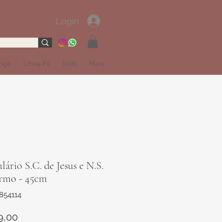
Login
ança
Linha Fé
Kids
Mais
lário S.C. de Jesus e N.S.
rmo - 45cm
854114
Preço
9,00