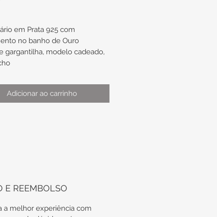
ário em Prata 925 com
ento no banho de Ouro
e gargantilha, modelo cadeado,
cho
s mini dupla-face: Nossa
a do Carmo e Sagrado Coração
Adicionar ao carrinho
s.
:
a de aproximadamente 8,8mm x
mento de aproximadamente
O E REEMBOLSO
ótima opção para presentes
nto-juvenil e adultos que
 a melhor experiência com