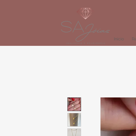
Início
Re