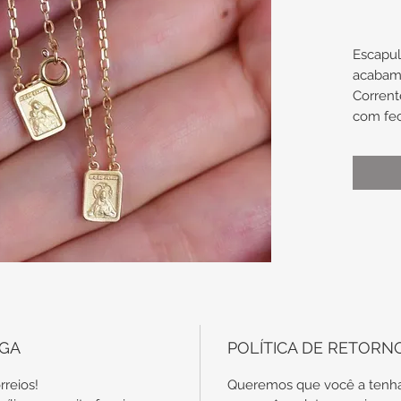
Escapul
acabam
Corrent
com fe
Medalha
Senhor
de Jesu
Medidas
Medalh
6,2mm
Compri
45cm
EGA
POLÍTICA DE RETORN
Uma 
infa
rreios!
Queremos que você a tenha