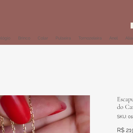
lógio
Brinco
Colar
Pulseira
Tornozeleira
Anel
Ali
Escapu
do Ca
SKU: 01
R$ 21