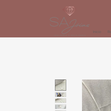
Início
Re