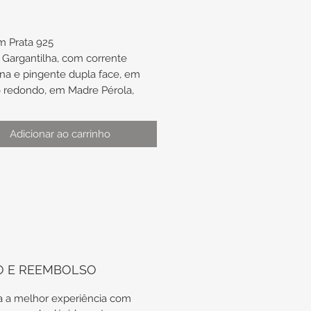
m Prata 925
Gargantilha, com corrente
na e pingente dupla face, em
 redondo, em Madre Pérola,
ssado pela corrente.
Adicionar ao carrinho
:
mento de aproximadamente
te de aproximadamente 11,8mm
m
 a São Bento
sagrada seja a minha luz.
a o dragão meu guia.
O E REEMBOLSO
e, Satanás!
e aconselhes coisas vãs, é mau
 a melhor experiência com