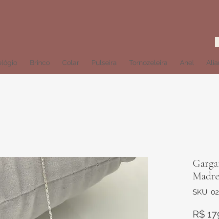
lógio
Brinco
Colar
Pulseira
Tornozeleira
Anel
Ali
Garga
Madre
SKU: 02
R$ 17