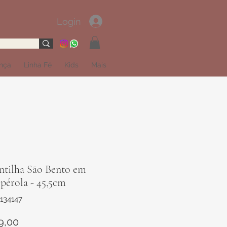
Login
ança
Linha Fé
Kids
Mais
ntilha São Bento em
pérola - 45,5cm
134147
Preço
9,00