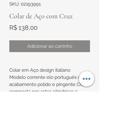
SKU: 02193991
Colar de Aço com Cruz
Preço
R$ 138,00
Adicionar ao carrinho
Colar em Aço design italiano
Modelo corrente elo português com
acabamento polido e pingente Cruz
composta por astes cilíndricas e
detalhe no centro
INFORMAÇÕES DE
Medidas:
Comprimento de aproximadamente
ENTREGA
60cm + 5mm de extensor
Comprimento total de
Enviamos para todo Brasil, via