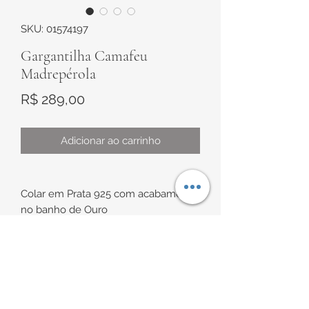
SKU: 01574197
Gargantilha Camafeu
Madrepérola
Preço
R$ 289,00
Adicionar ao carrinho
Colar em Prata 925 com acabamento
no banho de Ouro
Modelo gargantilha com corrente
veneziana e pingente móvel
camafeu com a imagem do Sagrado
Coração de Jesus esculpido em
INFORMAÇÕES DE
madrepérola