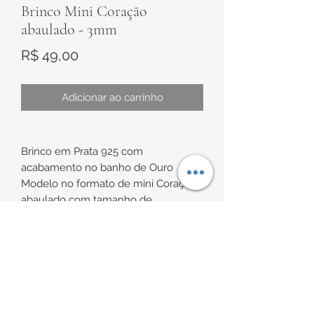
Brinco Mini Coração
abaulado - 3mm
Preço
R$ 49,00
Adicionar ao carrinho
Brinco em Prata 925 com
acabamento no banho de Ouro
Modelo no formato de mini Coração
abaulado com tamanho de
aproximadamente 3mm
INFORMAÇÕES DE
Indicação de uso: ideal para
segundo/terceiro furo, caso não seja
ENTREGA
para uso infantil
Enviamos para todo Brasil, via
POLÍTICA DE RETORNO E