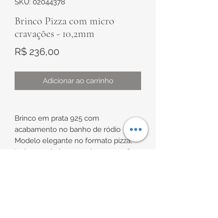
SKU: 02044378
Brinco Pizza com micro
cravações - 10,2mm
Preço
R$ 236,00
Adicionar ao carrinho
Brinco em prata 925 com
acabamento no banho de ródio
Modelo elegante no formato pizza,
todo cravejado com micro cravações
de zircônias brancas.
INFORMAÇÕES DE
Diâmetro aproximadamente 10,2mm
ENTREGA