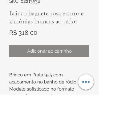
SKU: 02213538
Brinco baguete rosa escuro e
zircônias brancas ao redor
Preço
R$ 318,00
Adicionar ao carrinho
Brinco em Prata 925 com
acabamento no banho de ródio
Modelo sofisticado no formato
retangular com centro rosa escuro e
zircônias brancas ao redor, todo
cravejado.
INFORMAÇÕES DE
Detalhe com bordas chanfradas
ENTREGA
Aproximadamente 12,7mm x 10,7mm