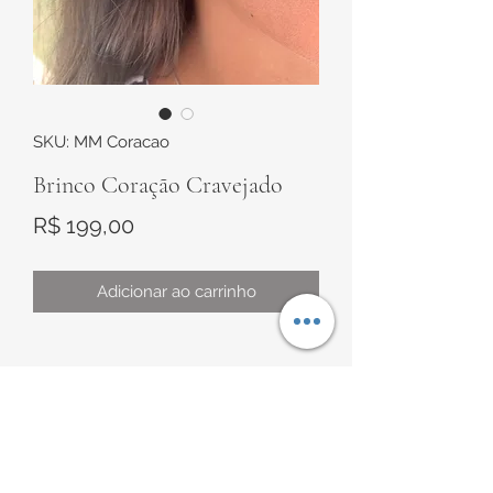
SKU: MM Coracao
Brinco Coração Cravejado
Preço
R$ 199,00
Adicionar ao carrinho
Brinco em Prata 925
Modelo em formato de Coração
Cravejado com zircônias negras e
pink