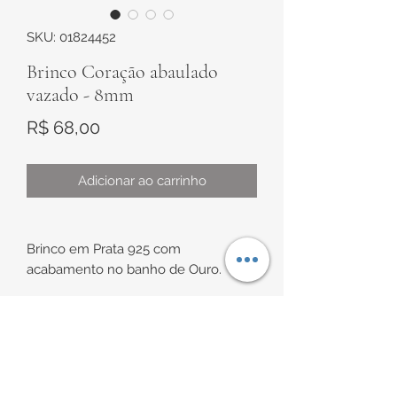
SKU: 01824452
Brinco Coração abaulado
vazado - 8mm
Preço
R$ 68,00
Adicionar ao carrinho
Brinco em Prata 925 com
acabamento no banho de Ouro.
Modelo em formato de coração
abaulado vazado com tamanho de
aproximadamente 8mm.
INFORMAÇÕES DE