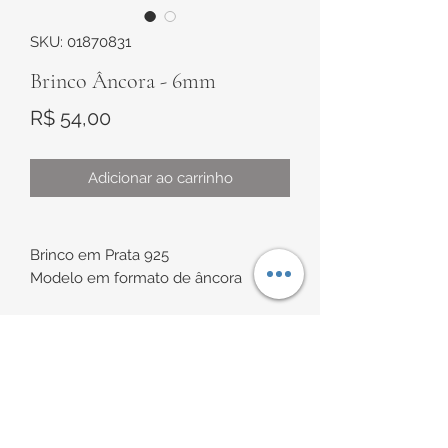
SKU: 01870831
Brinco Âncora - 6mm
Preço
R$ 54,00
Adicionar ao carrinho
Brinco em Prata 925
Modelo em formato de âncora
Tamanho de aproximadamente 6mm
x 5,5mm
INFORMAÇÕES DE
Indicação de uso: ideal para
ENTREGA
segundo/terceiro furo, caso não