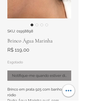
SKU: 01958898
Brinco Água Marinha
Preço
R$ 119,00
Esgotado
Notifique-me quando estiver disponível
Brinco em prata 925 com banho de
ródio
Pedra Água Marinha oval, com
navetes brancas