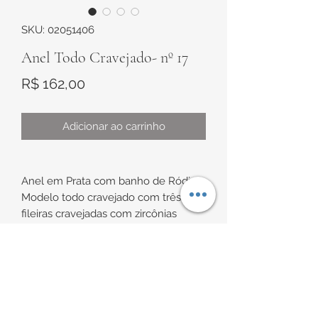
SKU: 02051406
Anel Todo Cravejado- nº 17
Preço
R$ 162,00
Adicionar ao carrinho
Anel em Prata com banho de Ródio
Modelo todo cravejado com três
fileiras cravejadas com zircônias
brancas
Largura: 4mm
INFORMAÇÕES DE
Tamanho: nº 17
ENTREGA