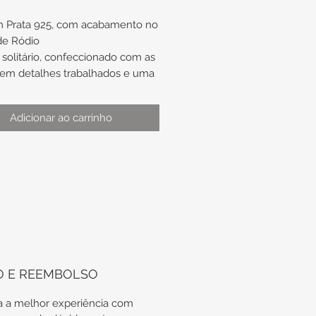
m Prata 925, com acabamento no
de Ródio
solitário, confeccionado com as
s em detalhes trabalhados e uma
entral cravejada.
Adicionar ao carrinho
ão de aproximadamente 5mm
ura de aproximadamente 2,2mm
m
o de aproximadamente nº20
ótima opção para presente de
ado ou aparador de aliança.
aso de troca de anel, não nos
prometemos com a
O E REEMBOLSO
onibilidade do mesmo modelo
utra numeração.
 a melhor experiência com