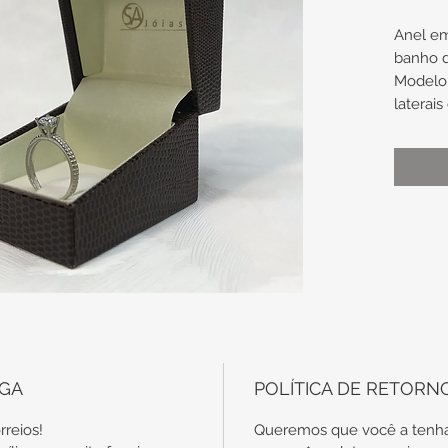
Anel e
banho 
Modelo 
laterai
pedra c
Cravaç
Espess
x 1,6m
Tamanh
Uma 
noiv
No c
com
EGA
POLÍTICA DE RETORN
disp
em o
rreios!
Queremos que você a tenha