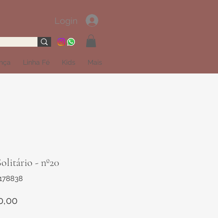
Login
ança
Linha Fé
Kids
Mais
olitário - nº20
1178838
Preço
0,00