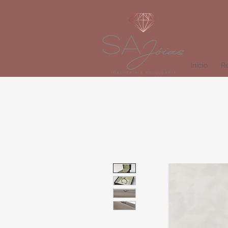
Início
Re