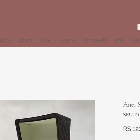
lógio
Brinco
Colar
Pulseira
Tornozeleira
Anel
Ali
Anel S
SKU: 0
R$ 12