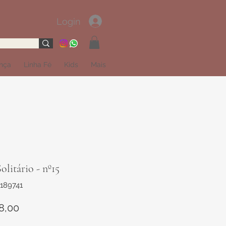
Login
ança
Linha Fé
Kids
Mais
olitário - nº15
189741
Preço
8,00