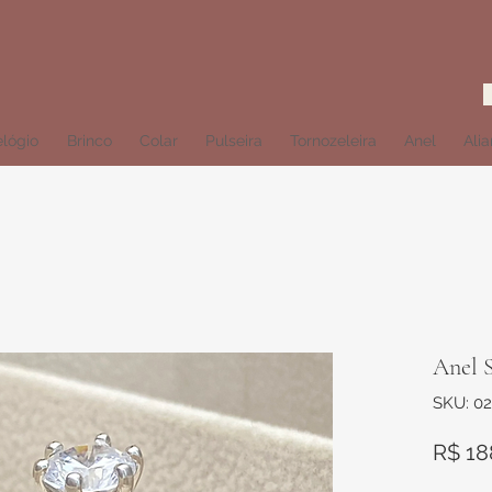
lógio
Brinco
Colar
Pulseira
Tornozeleira
Anel
Ali
Anel S
SKU: 02
R$ 18