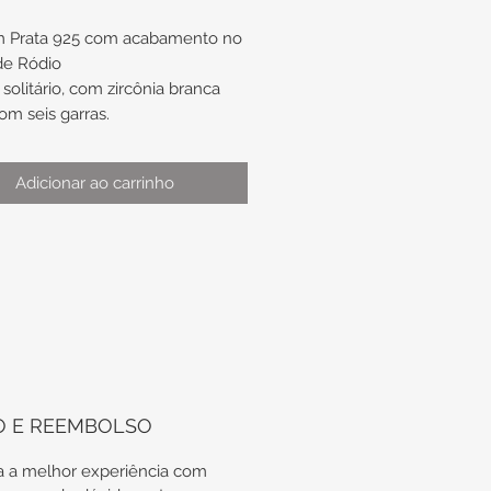
m Prata 925 com acabamento no
de Ródio
solitário, com zircônia branca
m seis garras.
 copa com micro cravações de
as brancas, no sentido do aro,
Adicionar ao carrinho
l, parte superior.
:
ão de aproximadamente 8,2mm
uperior/lateral de
madamente 2,2mm x 1,8mm
ra da base de
madamente 1,4mm x 0,8mm
o de aproximadamente nº15
O E REEMBOLSO
ótima opção de presente de
 a melhor experiência com