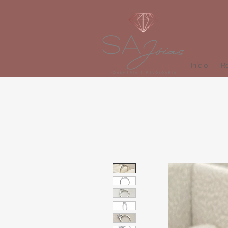
Início
Re