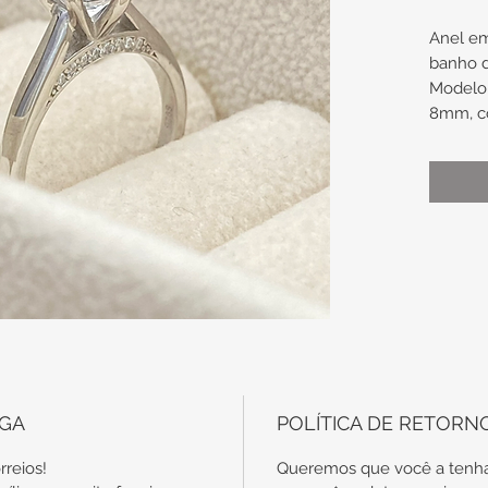
Anel e
banho 
Modelo 
8mm, co
Base da
zircôni
bilatera
Medidas
Cravaç
Parte s
aproxi
Espessu
aproxi
Tamanh
EGA
POLÍTICA DE RETORN
Uma 
rreios!
Queremos que você a tenha