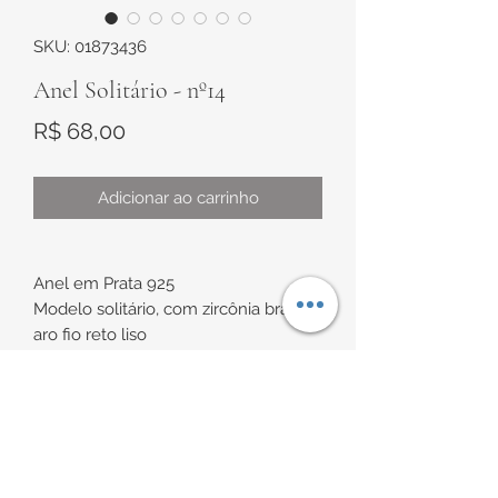
SKU: 01873436
Anel Solitário - nº14
Preço
R$ 68,00
Adicionar ao carrinho
Anel em Prata 925
Modelo solitário, com zircônia branca,
aro fio reto liso
Medidas:
Cravação de aproximadamente 4mm
INFORMAÇÕES DE
Tamanho de aproximadamente nº14
ENTREGA