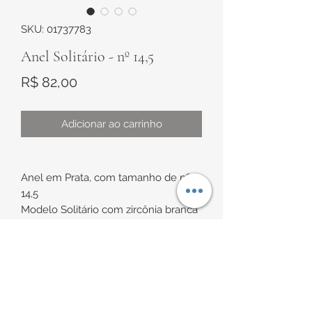
SKU: 01737783
Anel Solitário - nº 14,5
Preço
R$ 82,00
Adicionar ao carrinho
Anel em Prata, com tamanho de nº
14,5
Modelo Solitário com zircônia branca
*No caso de troca de anel, não nos
INFORMAÇÕES DE
comprometemos com a
disponibilidade do mesmo modelo
ENTREGA
em outra numeração.