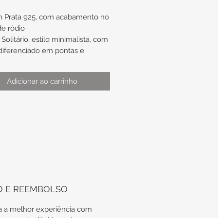
m Prata 925, com acabamento no
e ródio
olitário, estilo minimalista, com
diferenciado em pontas e
a branca no centro.
Adicionar ao carrinho
o de aproximadamente nº16
ótima opção de presente de
ado.
aso de troca de anel, não nos
prometemos com a
onibilidade do mesmo modelo
utra numeração.
irme sua medida. Podemos
O E REEMBOLSO
liar via WhatsApp.
 a melhor experiência com