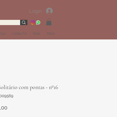
Login
ança
Linha Fé
Kids
Mais
olitário com pontas - nº16
1009569
Preço
,00