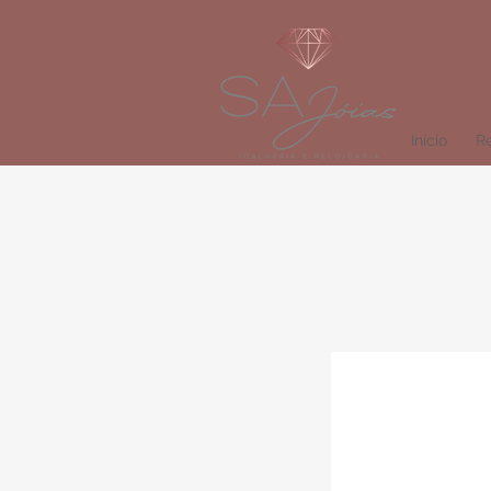
Início
Re