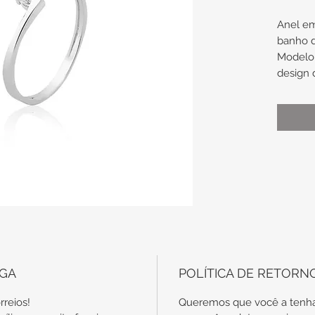
Anel e
banho d
Modelo S
design 
zircôni
Tamanh
Uma 
noiv
No c
com
disp
em o
Conf
EGA
POLÍTICA DE RETORN
auxi
rreios!
Queremos que você a tenha