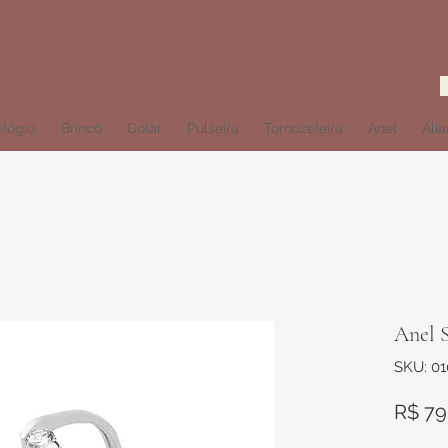
lógio
Brinco
Colar
Pulseira
Tornozeleira
Anel
Ali
Anel S
SKU: 0
R$ 79