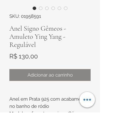
SKU: 01958591
Anel Signo Gêmeos -
Amuleto Ying Yang -
Regulável
Preço
R$ 130,00
Adicionar ao carrinho
Anel em Prata 925 com acabamento
no banho de ródio
Modelo referente ao signo Gêmeos -
Amuleto Ying Yang.
Confeccionado com o símbolo Yin
Yang com 3 zircônias brancas