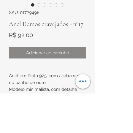
SKU: 01729498
Anel Ramos cravejados - nº17
Preço
R$ 92,00
Adicionar ao carrinho
Anel em Prata 925, com acabamento
no banho de ouro.
Modelo minimalista, com detalhe
com folhas espaçadas.
Tamanho de aproximadamente nº17
INFORMAÇÕES DE
No caso de troca de anel, não nos
ENTREGA
comprometemos com a