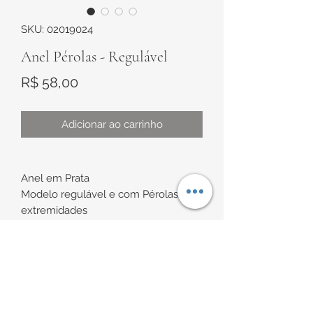
SKU: 02019024
Anel Pérolas - Regulável
Preço
R$ 58,00
Adicionar ao carrinho
Anel em Prata
Modelo regulável e com Pérolas nas
extremidades
Pérolas: 5 e 8mm
INFORMAÇÕES DE
DRFANAG.261114/2.6 2-OD
ENTREGA