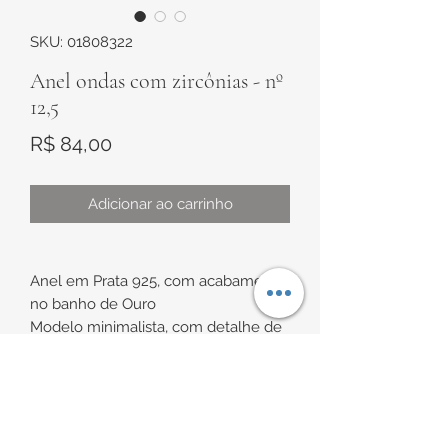
SKU: 01808322
Anel ondas com zircônias - nº
12,5
Preço
R$ 84,00
Adicionar ao carrinho
Anel em Prata 925, com acabamento
no banho de Ouro
Modelo minimalista, com detalhe de
cravação com quatro pedras
aparentemente flutuantes.
INFORMAÇÕES DE
Parte superior de aproximadamente
3,4mm x 2mm