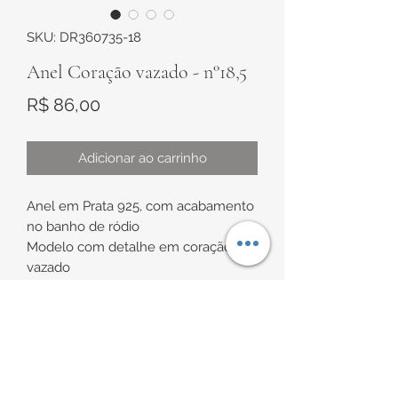
SKU: DR360735-18
Anel Coração vazado - n°18,5
Preço
R$ 86,00
Adicionar ao carrinho
Anel em Prata 925, com acabamento
no banho de ródio
Modelo com detalhe em coração
vazado
Coração de aproximadamente 12mm
x 13,5mm
INFORMAÇÕES DE
Tamanho de aproximadamente n°18,5
ENTREGA