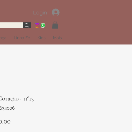
Login
ança
Linha Fé
Kids
Mais
oração - n°13
1634006
Preço
0,00