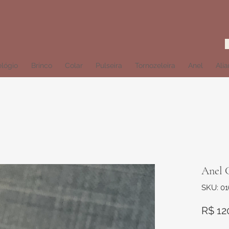
lógio
Brinco
Colar
Pulseira
Tornozeleira
Anel
Ali
Anel C
SKU: 0
R$ 12