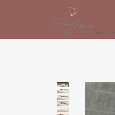
Início
Re