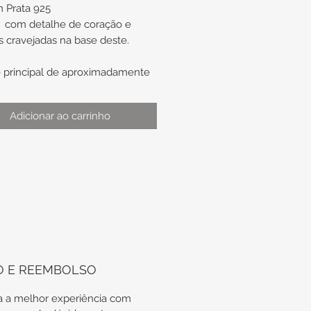
 Prata 925
 com detalhe de coração e
as cravejadas na base deste.
 principal de aproximadamente
x 7,8mm x 1,9mm
o de aproximadamente n°13
Adicionar ao carrinho
aso de troca de anel, não nos
prometemos com a
onibilidade do mesmo modelo
utra numeração.
irme sua medida. Podemos
liar via WhatsApp.
O E REEMBOLSO
 a melhor experiência com