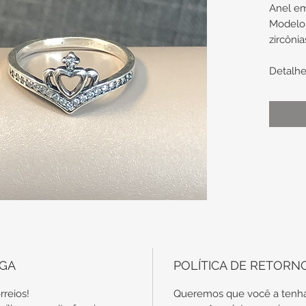
Anel em
Modelo
zircôni
Detalhe
9,2mm 
Tamanh
No c
com
disp
em o
Conf
auxi
EGA
POLÍTICA DE RETORN
rreios!
Queremos que você a tenha