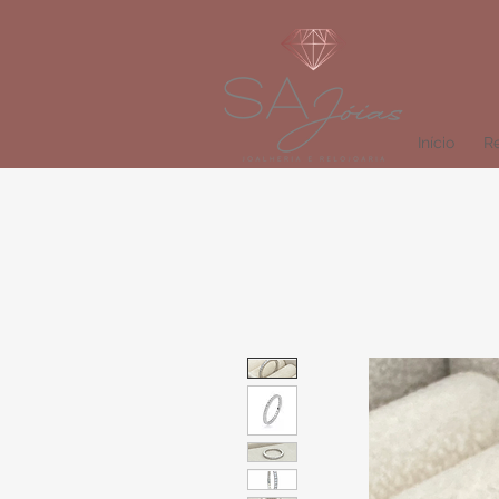
Início
Re