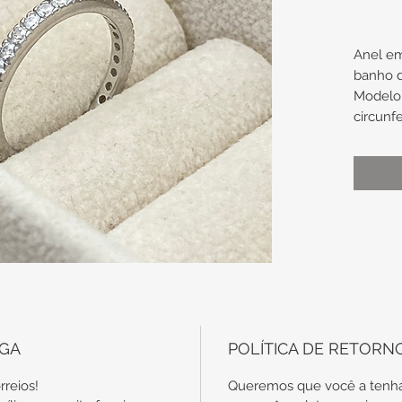
Anel e
banho 
Modelo 
circunf
Medidas
Espessu
2mm x 
Tamanh
Uma 
noiv
alian
No c
EGA
POLÍTICA DE RETORN
com
disp
rreios!
Queremos que você a tenha