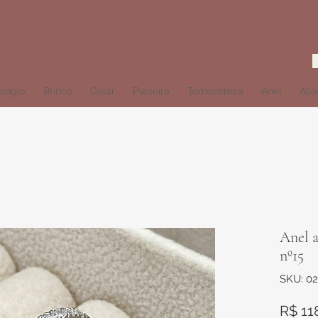
lógio
Brinco
Colar
Pulseira
Tornozeleira
Anel
Ali
Anel a
nº15
SKU: 0
R$ 11