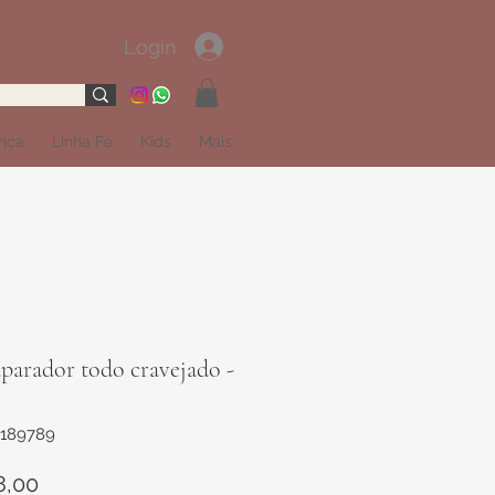
Login
ança
Linha Fé
Kids
Mais
parador todo cravejado -
2189789
Preço
8,00