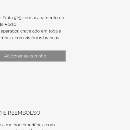
m Prata 925 com acabamento no
de Ródio
aparador, cravejado em toda a
erência, com zircônias brancas
:
Adicionar ao carrinho
ra do fio de aproximadamente
1,8mm
o de aproximadamente nº15
ótima opção de presente de
ado, para usar como aparador da
ça ou do anel solitário.
aso de troca de anel, não nos
O E REEMBOLSO
prometemos com a
onibilidade do mesmo modelo
 a melhor experiência com