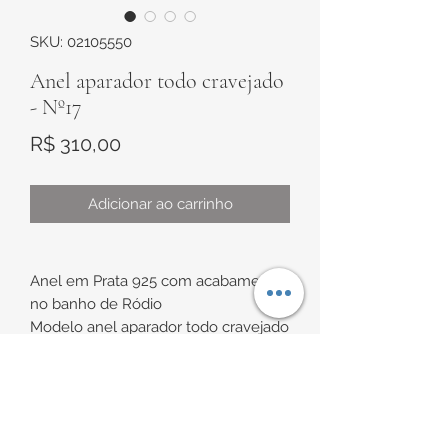
SKU: 02105550
Anel aparador todo cravejado
- Nº17
Preço
R$ 310,00
Adicionar ao carrinho
Anel em Prata 925 com acabamento
no banho de Ródio
Modelo anel aparador todo cravejado
com zircônias brancas e borda alta
Medidas:
INFORMAÇÕES DE
Largura de aproximadamente 4,2mm
Borda lateral alta (cada) de