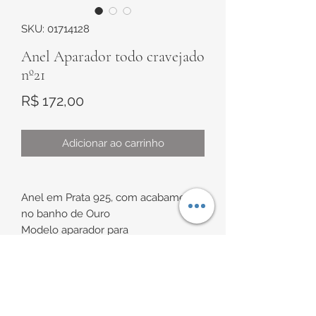
SKU: 01714128
Anel Aparador todo cravejado
nº21
Preço
R$ 172,00
Adicionar ao carrinho
Anel em Prata 925, com acabamento
no banho de Ouro
Modelo aparador para
aliança/anel, com aro todo cravejado
com zircônias brancas.
INFORMAÇÕES DE
Espessura de aproximadamente
2,4mm x 2,1mm
ENTREGA