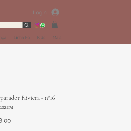
Login
ança
Linha Fé
Kids
Mais
parador Riviera - nº16
122274
Preço
8,00