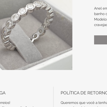
Anel e
banho 
Modelo a
craveja
com gal
Medidas
Espess
2,2mm
Tamanh
Uma 
noiv
alian
No c
EGA
POLÍTICA DE RETORN
com
disp
rreios!
Queremos que você a tenha