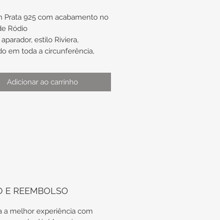
m Prata 925 com acabamento no
de Ródio
parador, estilo Riviera,
do em toda a circunferência,
eria redonda e zircônias brancas.
Adicionar ao carrinho
:
ura de aproximadamente 3mm x
o de aproximadamente nº16
ótima opção de presente de
ado, para usar como aparador da
ça ou do anel solitário.
aso de troca de anel, não nos
O E REEMBOLSO
prometemos com a
onibilidade do mesmo modelo
 a melhor experiência com