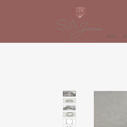
Início
Re