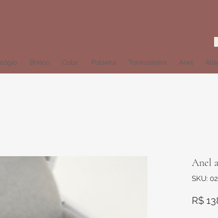
lógio
Brinco
Colar
Pulseira
Tornozeleira
Anel
Ali
Anel a
SKU: 02
R$ 13