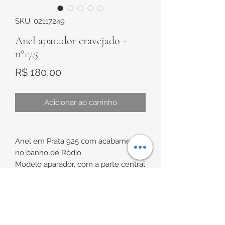
SKU: 02117249
Anel aparador cravejado -
nº17,5
Preço
R$ 180,00
Adicionar ao carrinho
Anel em Prata 925 com acabamento
no banho de Ródio
Modelo aparador, com a parte central
cravejada com zircônias brancas e as
bordas laterais com bolinhas
trabalhadas em toda a circunferência.
INFORMAÇÕES DE
Medidas: