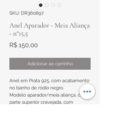
SKU: DR360897
Anel Aparador - Meia Aliança
- n°15,5
Preço
R$ 150,00
Adicionar ao carrinho
Anel em Prata 925, com acabamento
no banho de ródio negro.
Modelo aparador/meia aliança, com
parte superior cravejada, com
zircônias brancas e uma zircônia
maior, no centro na cor azul claro.
INFORMAÇÕES DE
Cravação central de
aproximadamente 3,2mm