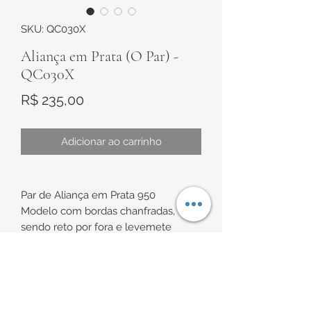
SKU: QC030X
Aliança em Prata (O Par) -
QC030X
Preço
R$ 235,00
Adicionar ao carrinho
Par de Aliança em Prata 950
Modelo com bordas chanfradas,
sendo reto por fora e levemete
anatômica por dentro.
Medidas:
SUGESTÃO DE VENDA
Aproximadamente 3mm de Largura x
1mm de Altura