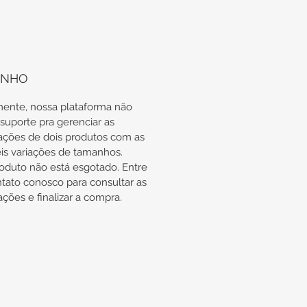
s as nossas Alianças são
egues nas devidas embalagens
ompanhadas com o Certificado
arantia, além dos nossos
mentos que são vitalícios.
ANHO
zmente, nossa plataforma não
suporte pra gerenciar as
ções de dois produtos com as
eis variações de tamanhos.
roduto não está esgotado. Entre
tato conosco para consultar as
ões e finalizar a compra.