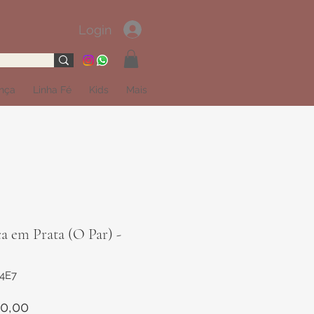
Login
ança
Linha Fé
Kids
Mais
a em Prata (O Par) -
74E7
Preço
0,00