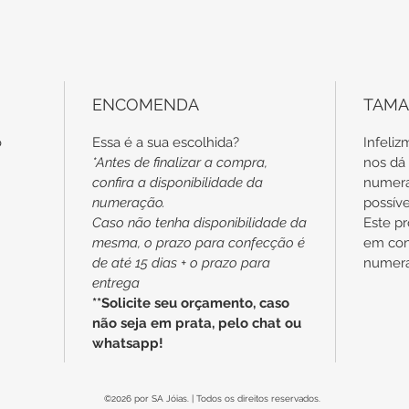
Toda
entr
e ac
de G
poli
ENCOMENDA
TAM
o
Essa é a sua escolhida?
Infeli
*Antes de finalizar a compra,
nos dá 
confira a disponibilidade da
numera
numeração.
possív
Caso não tenha disponibilidade da
Este p
mesma, o prazo para confecção é
em con
de até 15 dias + o prazo para
numeraç
entrega
**Solicite seu orçamento, caso
não seja em prata, pelo chat ou
whatsapp!
©2026 por SA Jóias. | Todos os direitos reservados.