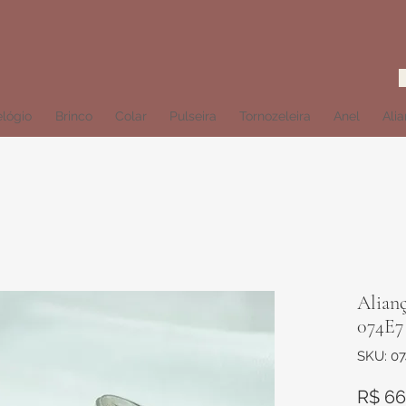
lógio
Brinco
Colar
Pulseira
Tornozeleira
Anel
Ali
Alianç
074E7
SKU: 0
R$ 66