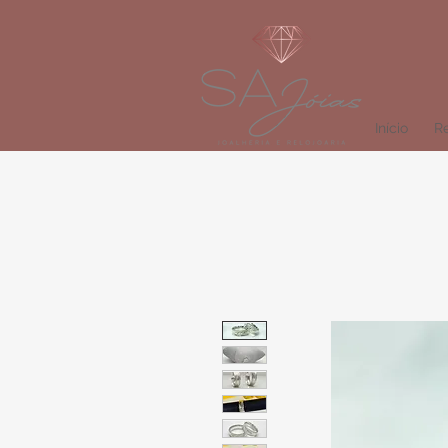
Início
Re