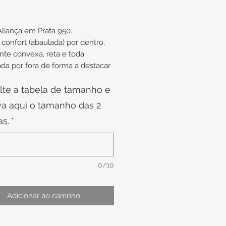
Aliança em Prata 950.
confort (abaulada) por dentro,
te convexa, reta e toda
ada por fora de forma a destacar
ho diferenciado na peça.
lte a tabela de tamanho e
 aproximadas:
va aqui o tamanho das 2
madamente 6,9mm de Largura x
as.
*
e Altura
s de finalizar a compra, confira
0/10
sponibilidade da numeração.
o tenha disponibilidade da
 o prazo para confecção é de
Adicionar ao carrinho
dias + o prazo para entrega.