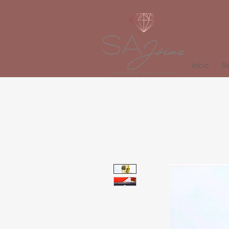
Início
Re