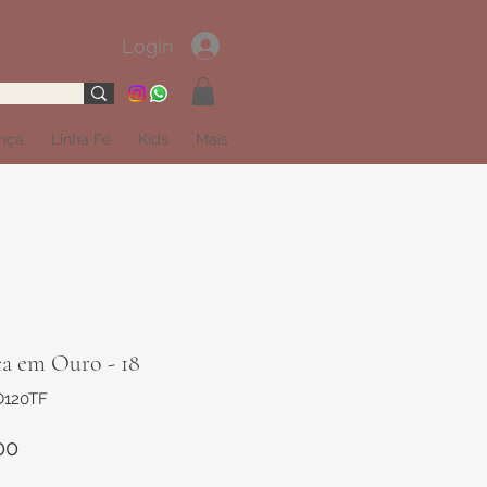
Login
ança
Linha Fé
Kids
Mais
ça em Ouro - 18
O120TF
Preço
00