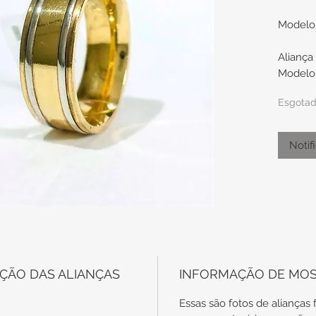
Modelo
Aliança
Modelo 
reta por
Esgota
Possui 
Branco n
Notif
Medidas
7mm de 
O pr
dias
para
ÇÃO DAS ALIANÇAS
INFORMAÇÃO DE MO
Toda
entr
Essas são fotos de alianças