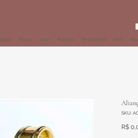
lógio
Brinco
Colar
Pulseira
Tornozeleira
Anel
Ali
Alian
SKU: A
R$ 0,