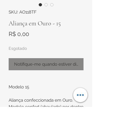
SKU: AO118TF
Aliança em Ouro - 15
Preço
R$ 0,00
Esgotado
Notifique-me quando estiver disponível
Modelo 15
Aliança confeccionada em Ouro.
Modelo confort (abaulado) por dentro
e por fora.
Possui um detalhe com fio de Ouro
SUGESTÃO PARA
Branco no centro e três